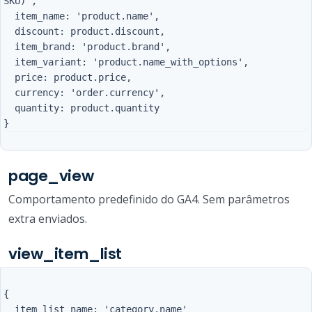
SKU)',

  item_name: 'product.name',

  discount: product.discount,

  item_brand: 'product.brand',

  item_variant: 'product.name_with_options',

  price: product.price,

  currency: 'order.currency',

  quantity: product.quantity

page_view
Comportamento predefinido do GA4. Sem parâmetros
extra enviados.
view_item_list
{

  item_list_name: 'category.name'
