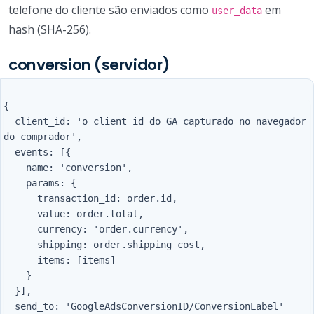
telefone do cliente são enviados como
em
user_data
hash (SHA-256).
conversion (servidor)
{

  client_id: 'o client id do GA capturado no navegador 
do comprador',

  events: [{

    name: 'conversion',

    params: {

      transaction_id: order.id,

      value: order.total,

      currency: 'order.currency',

      shipping: order.shipping_cost,

      items: [items]

    }

  }],

  send_to: 'GoogleAdsConversionID/ConversionLabel'
