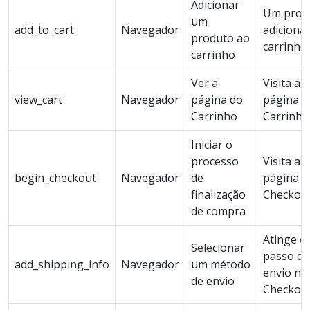
Adicionar
Um prod
um
add_to_cart
Navegador
adiciona
produto ao
carrinho
carrinho
Ver a
Visita a
view_cart
Navegador
página do
página d
Carrinho
Carrinho
Iniciar o
processo
Visita a
begin_checkout
Navegador
de
página d
finalização
Checkou
de compra
Atinge o
Selecionar
passo de
add_shipping_info
Navegador
um método
envio no
de envio
Checkou