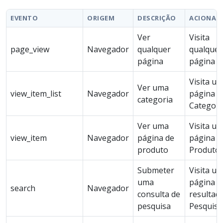
EVENTO
ORIGEM
DESCRIÇÃO
ACIONAD
Ver
Visita
page_view
Navegador
qualquer
qualquer
página
página
Visita u
Ver uma
view_item_list
Navegador
página d
categoria
Categori
Ver uma
Visita u
view_item
Navegador
página de
página d
produto
Produto
Submeter
Visita u
uma
página d
search
Navegador
consulta de
resultad
pesquisa
Pesquisa