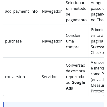
Selecionar
Atinge o
um método
passo de
add_payment_info
Navegador
de
pagamen
pagamento
no Chec
Primeira
Concluir
visita à
purchase
Navegador
uma
página d
compra
Sucesso 
Checkou
A encom
Conversão
é marca
de compra
como Pa
conversion
Servidor
reportada
(enviado 
ao
Google
Measure
Ads
Protocol