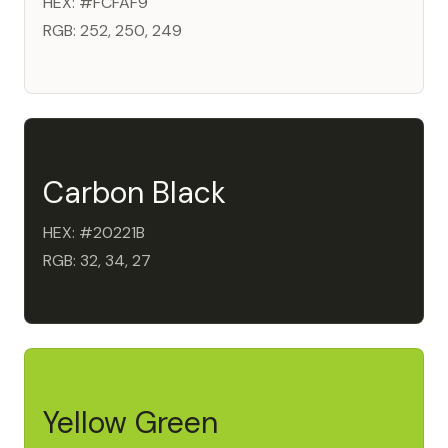
HEX: #FCFAF9
RGB: 252, 250, 249
Carbon Black
HEX: #20221B
RGB: 32, 34, 27
Yellow Green