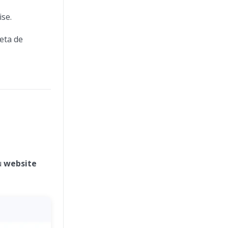
ise.
eta de
u
website