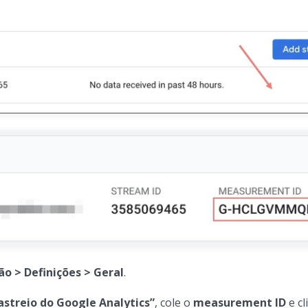
ão > Definições > Geral
.
astreio do Google Analytics”
, cole o
measurement ID
e cl