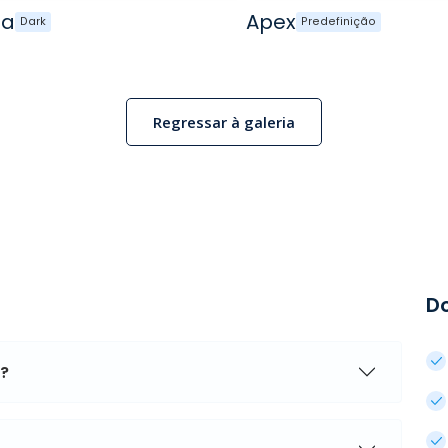
ga
Apex
Dark
Predefinição
Regressar à galeria
D
?