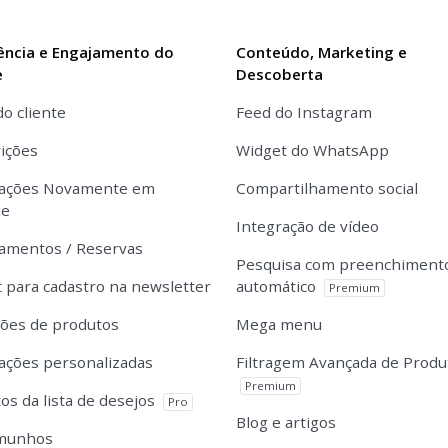
ência e Engajamento do
Conteúdo, Marketing e
e
Descoberta
do cliente
Feed do Instagram
ições
Widget do WhatsApp
cações Novamente em
Compartilhamento social
ue
Integração de vídeo
amentos / Reservas
Pesquisa com preenchiment
 para cadastro na newsletter
automático
Premium
ções de produtos
Mega menu
cações personalizadas
Filtragem Avançada de Produ
Premium
os da lista de desejos
Pro
Blog e artigos
munhos