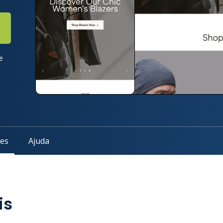
e
des
Ajuda
is