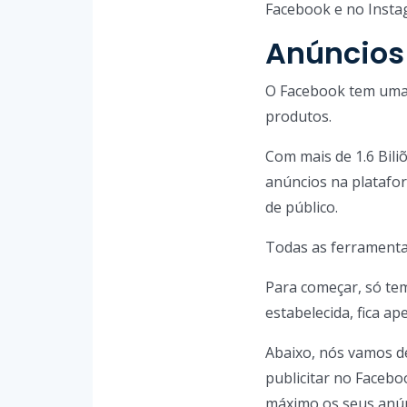
Facebook e no Insta
Anúncios
O Facebook tem uma v
produtos.
Com mais de 1.6 Bili
anúncios na platafor
de público.
Todas as ferramenta
Para começar, só te
estabelecida, fica a
Abaixo, nós vamos de
publicitar no Faceb
máximo os seus anún