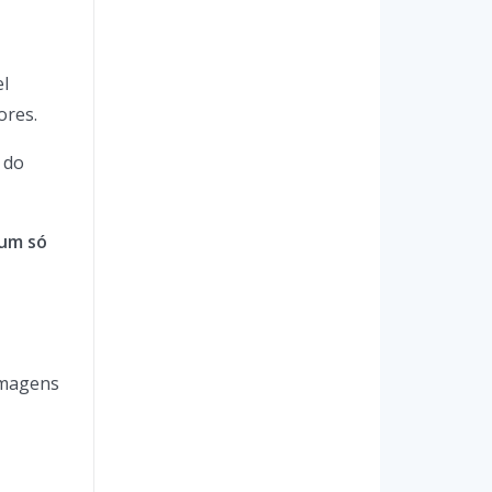
el
ores.
 do
num só
imagens