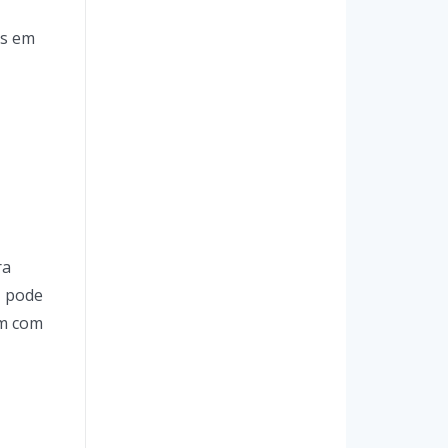
es em
ra
, pode
em com