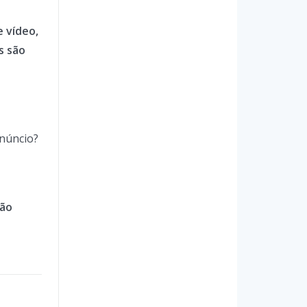
 vídeo,
s são
anúncio?
são