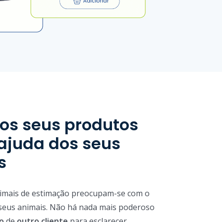
os seus produtos
ajuda dos seus
s
imais de estimação preocupam-se com o
seus animais. Não há nada mais poderoso
o
de
outro cliente
para esclarecer