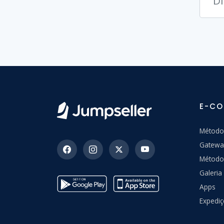
E-C
Método
Gatewa
Método
Galeri
Apps
Expedi