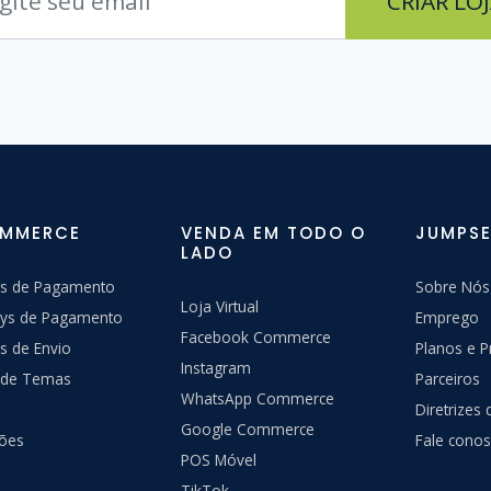
CRIAR LO
OMMERCE
VENDA EM TODO O
JUMPSE
LADO
s de Pagamento
Sobre Nós
Loja Virtual
ys de Pagamento
Emprego
Facebook Commerce
s de Envio
Planos e P
Instagram
a de Temas
Parceiros
WhatsApp Commerce
Diretrizes
Google Commerce
ções
Fale cono
POS Móvel
TikTok