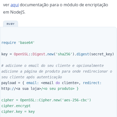
ver
aqui
documentação para o módulo de encriptação
em NodeJS.
require
'base64'
key
=
OpenSSL
::
Digest
.
new
(
'sha256'
).
digest
(
secret_key
)
# adicione o email do seu cliente e opcionalmente 
adicione a página de produto para onde redirecionar o 
seu cliente após autenticação
payload
=
{
email: 
<
email
do
cliente
>
,
redirect: 
http
:/
/<
a
sua
loja
>
/<o seu produto> }

cipher = OpenSSL::Cipher.new('aes-256-cbc')

cipher.encrypt

cipher.key = key
