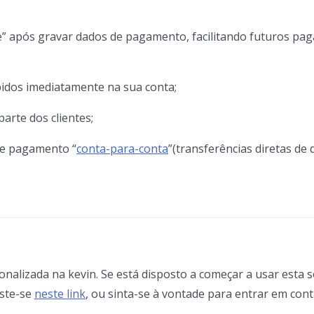
ue” após gravar dados de pagamento, facilitando futuros p
bidos imediatamente na sua conta;
arte dos clientes;
de pagamento “
conta-para-conta
”(transferências diretas de 
nalizada na kevin. Se está disposto a começar a usar esta 
iste-se
neste link
, ou sinta-se à vontade para entrar em con