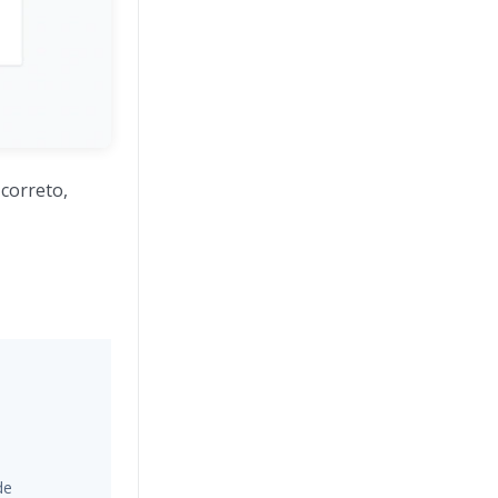
 correto,
de