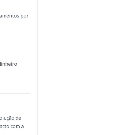
agamentos por
dinheiro
solução de
tacto com a