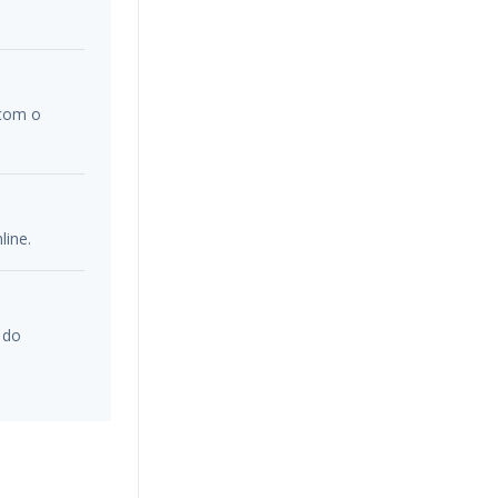
 com o
line.
 do