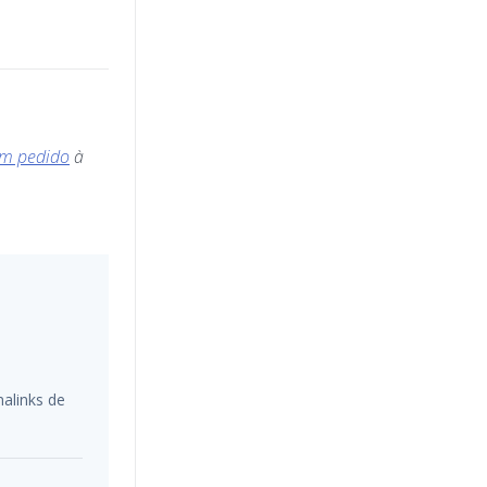
um pedido
à
alinks de