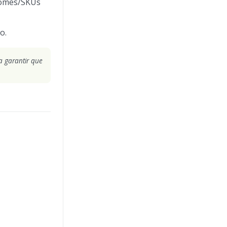
 nomes/SKUs
o.
a garantir que