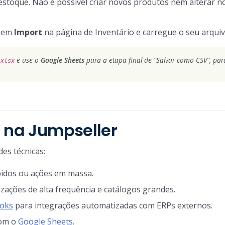
estoque. Não é possível criar novos produtos nem alterar
e em
Import
na página de Inventário e carregue o seu arquiv
e use o
Google Sheets
para a etapa final de “Salvar como CSV”, par
.xlsx
o na Jumpseller
es técnicas:
pidos ou ações em massa.
izações de alta frequência e catálogos grandes.
oks
para integrações automatizadas com ERPs externos.
com o
Google Sheets
.