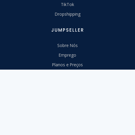
TikTok
Dropshipping
JUMPSELLER
Sobre Nós
Emprego
Planos e Preços
Parceiros
Diretrizes da marca
Fale conosco
RECURSOS
Centro de Apoio
Migre para nós