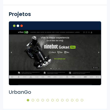
Projetos
UrbanGo
Rut