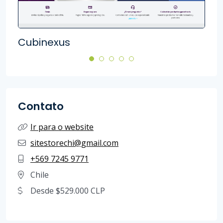
Cubinexus
Cib
Contato
Ir para o website
sitestorechi@gmail.com
+569 7245 9771
Chile
Desde $529.000 CLP