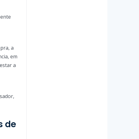
iente
mpra, a
ncia, em
estar a
ssador,
s de