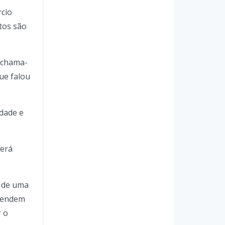
rcio
tos são
, chama-
ue falou
idade e
será
, de uma
ntendem
r o