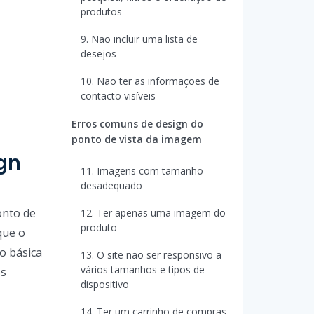
produtos
9. Não incluir uma lista de
desejos
10. Não ter as informações de
contacto visíveis
Erros comuns de design do
ponto de vista da imagem
ign
11. Imagens com tamanho
desadequado
onto de
12. Ter apenas uma imagem do
produto
que o
o básica
13. O site não ser responsivo a
vários tamanhos e tipos de
os
dispositivo
14. Ter um carrinho de compras