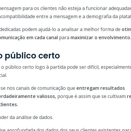
mensagem para os clientes não esteja a funcionar adequad
ncompatibilidade entre a mensagem e a demografia da plata
 dedicadas podem ajudá-lo a analisar a melhor forma de
otim
comunicação em cada canal
para
maximizar o envolvimento
o público certo
o público certo logo à partida pode ser difícil, especialment
ial.
-se nos canais de comunicação que
entregam resultados
erdadeiramente valiosos,
porque é assim que se cultivam
r
lientes.
oder da análise de dados.
se aprofundada dos dados dos seus clientes existentes par