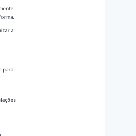
amente
forma.
izar a
.
e para
elações
a