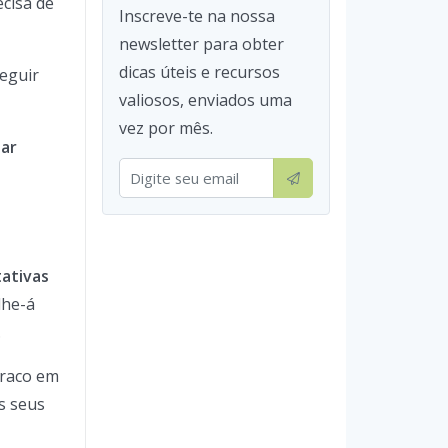
cisa de
Inscreve-te na nossa
newsletter para obter
dicas úteis e recursos
eguir
valiosos, enviados uma
vez por mês.
zar
ativas
lhe-á
.
fraco em
s seus