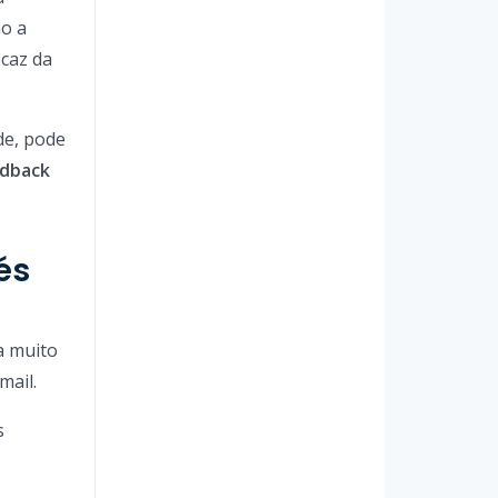
ão a
icaz da
de, pode
edback
és
a muito
mail.
s