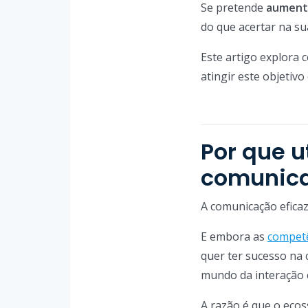
Se pretende
aumenta
do que acertar na su
Este artigo explora 
atingir este objetivo
Por que u
comunica
A comunicação eficaz
E embora as
competê
quer ter sucesso na c
mundo da interação 
A razão é que o eco