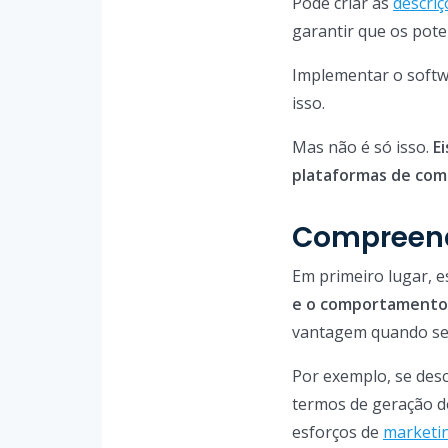
Pode criar as
descri
garantir que os poten
Implementar o softw
isso.
Mas não é só isso.
E
plataformas de com
Compreende
Em primeiro lugar, 
e o comportamento 
vantagem quando se 
Por exemplo, se des
termos de geração d
esforços de
marketin