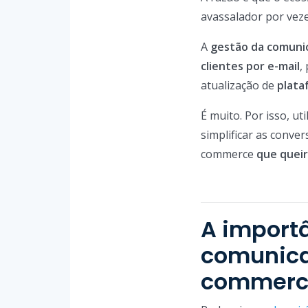
avassalador por veze
A
gestão da comunic
clientes por e-mail
,
atualização de
plata
É muito. Por isso, u
simplificar as conve
commerce
que quei
A import
comunica
commerc