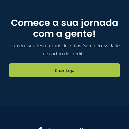
11. Contacte-nos

Se tiver alguma questão sobre devoluções ou 
Comece a sua jornada
reembolsos, contacte a [Nome da empresa] 
com a gente!
Comece seu teste grátis de 7 dias. Sem necessidade
de cartão de crédito.
Criar Loja