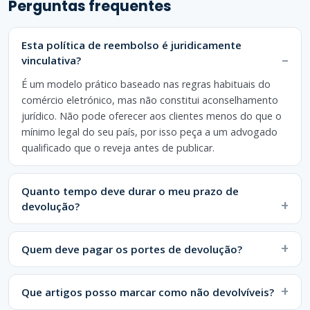
Perguntas frequentes
através de [email de contacto] indicando o seu 
número de encomenda e os artigos que pretende 
devolver. Iremos fornecer instruções e, quando 
aplicável, uma morada de devolução. Por favor, 
Esta política de reembolso é juridicamente
não envie os artigos antes de nos contactar.

vinculativa?
6. Custos de envio da devolução

É um modelo prático baseado nas regras habituais do
É responsável por pagar o custo do envio da 
comércio eletrónico, mas não constitui aconselhamento
devolução. Os custos de envio originais não são 
jurídico. Não pode oferecer aos clientes menos do que o
reembolsáveis. Se devolver um artigo 
mínimo legal do seu país, por isso peça a um advogado
defeituoso, danificado ou incorreto, 
suportaremos o custo do envio da devolução.

qualificado que o reveja antes de publicar.
7. Reembolsos

Assim que recebermos e inspecionarmos a sua 
Quanto tempo deve durar o meu prazo de
devolução, comunicaremos o resultado. Os 
devolução?
reembolsos aprovados são emitidos para o seu 
método de pagamento original no prazo de 14 
dias. Consoante o seu banco ou fornecedor de 
Quem deve pagar os portes de devolução?
pagamentos, o reembolso pode demorar alguns 
dias úteis adicionais a aparecer.

Que artigos posso marcar como não devolvíveis?
8. Trocas

Teremos todo o gosto em trocar os artigos 