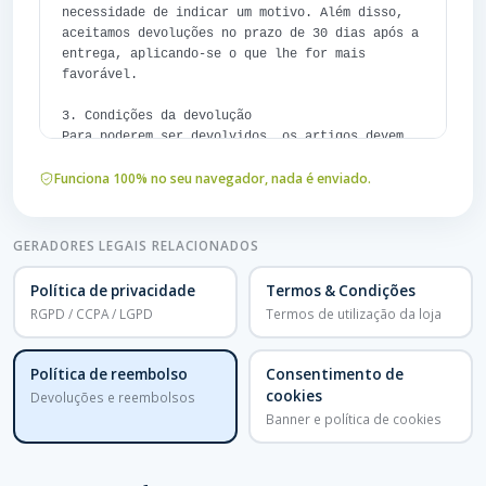
necessidade de indicar um motivo. Além disso, 
aceitamos devoluções no prazo de 30 dias após a 
entrega, aplicando-se o que lhe for mais 
favorável.

3. Condições da devolução

Para poderem ser devolvidos, os artigos devem 
estar por usar, no mesmo estado em que os 
Funciona 100% no seu navegador, nada é enviado.
recebeu e na embalagem original, com o 
comprovativo de compra. Podemos reduzir o 
reembolso para refletir qualquer perda de valor 
causada por um manuseamento que ultrapasse o 
GERADORES LEGAIS RELACIONADOS
necessário para verificar o artigo.

Política de privacidade
Termos & Condições
4. Artigos não devolvíveis

RGPD / CCPA / LGPD
Termos de utilização da loja
Os seguintes artigos não podem ser devolvidos, 
salvo se estiverem defeituosos: artigos 
personalizados ou feitos por medida, bens 
Política de reembolso
Consentimento de
perecíveis, produtos de higiene ou íntimos 
cookies
Devoluções e reembolsos
abertos e descargas digitais.

Banner e política de cookies
5. Como iniciar uma devolução

Para iniciar uma devolução, contacte-nos 