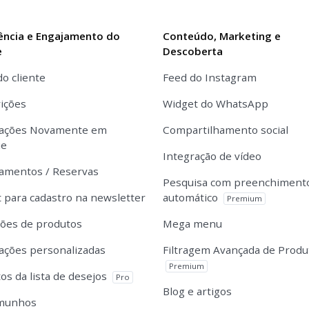
ência e Engajamento do
Conteúdo, Marketing e
e
Descoberta
do cliente
Feed do Instagram
ições
Widget do WhatsApp
cações Novamente em
Compartilhamento social
ue
Integração de vídeo
amentos / Reservas
Pesquisa com preenchiment
 para cadastro na newsletter
automático
Premium
ções de produtos
Mega menu
cações personalizadas
Filtragem Avançada de Produ
Premium
os da lista de desejos
Pro
Blog e artigos
munhos