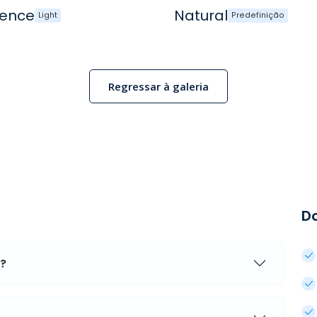
uence
Natural
Light
Predefinição
Regressar à galeria
D
?