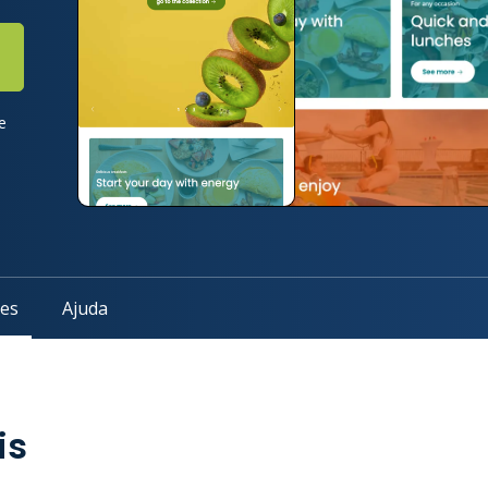
e
des
Ajuda
is