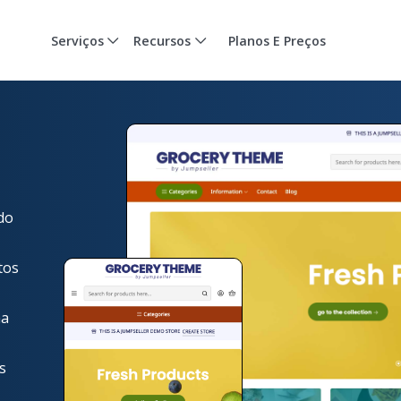
Serviços
Recursos
Planos E Preços
do
tos
ma
s