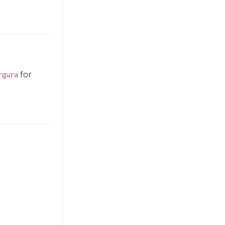
for
rgura