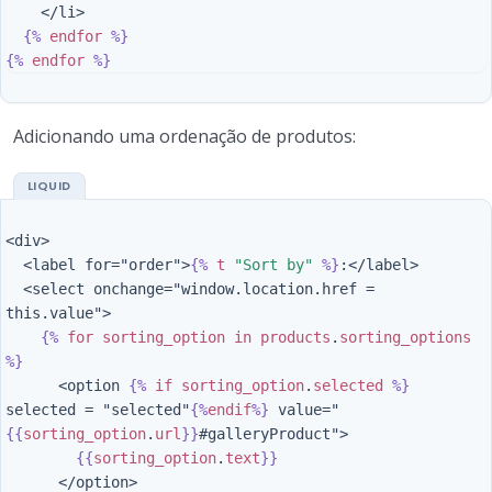
    </li>

{%
endfor
%}
{%
endfor
%}
Adicionando uma ordenação de produtos:
<div>

  <label for="order">
{%
t
"Sort by"
%}
:</label>

  <select onchange="window.location.href = 
this.value">

{%
for
sorting_option
in
products
.
sorting_options
%}
      <option 
{%
if
sorting_option
.
selected
%}
selected = "selected"
{%
endif
%}
 value="
{{
sorting_option
.
url
}}
#galleryProduct">

{{
sorting_option
.
text
}}
      </option>
