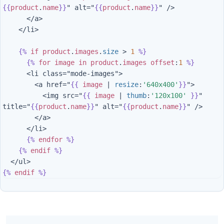
{{
product
.
name
}}
" alt="
{{
product
.
name
}}
" />

      </a>

    </li>

{%
if
product
.
images
.
size
>
1
%}
{%
for
image
in
product
.
images
offset
:
1
%}
      <li class="mode-images">

        <a href="
{{
image
|
resize
:
'640x400'
}}
">

          <img src="
{{
image
|
thumb
:
'120x100'
}}
" 
title="
{{
product
.
name
}}
" alt="
{{
product
.
name
}}
" />

        </a>

      </li>

{%
endfor
%}
{%
endif
%}
{%
endif
%}