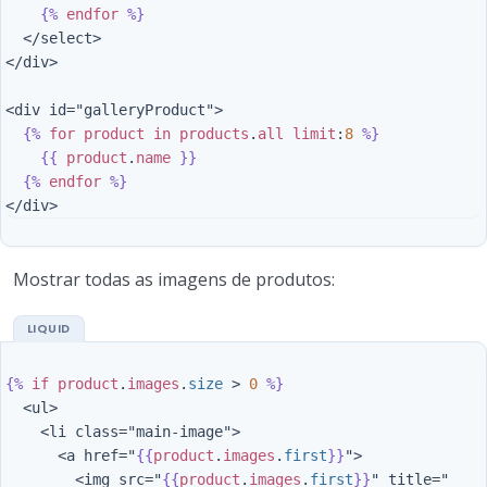
{%
endfor
%}
  </select>

</div>

<div id="galleryProduct">

{%
for
product
in
products
.
all
limit
:
8
%}
{{
product
.
name
}}
{%
endfor
%}
Mostrar todas as imagens de produtos:
{%
if
product
.
images
.
size
>
0
%}
  <ul>

    <li class="main-image">

      <a href="
{{
product
.
images
.
first
}}
">

        <img src="
{{
product
.
images
.
first
}}
" title="