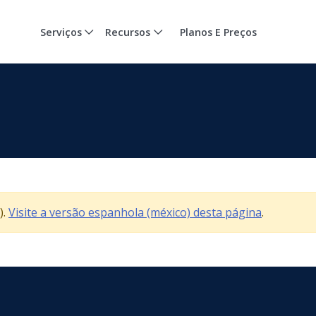
Serviços
Recursos
Planos E Preços
).
Visite a versão espanhola (méxico) desta página
.