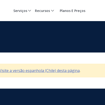
Serviços
Recursos
Planos E Preços
Visite a versão espanhola (Chile) desta página
.