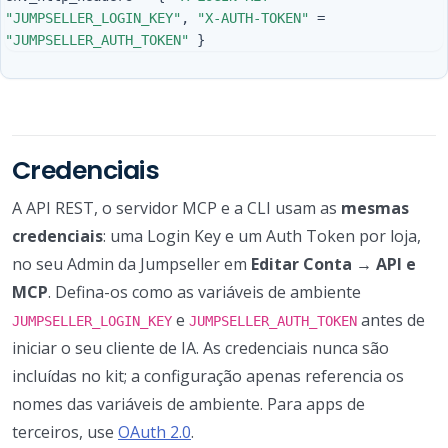
"JUMPSELLER_LOGIN_KEY"
,
"X-AUTH-TOKEN"
=
"JUMPSELLER_AUTH_TOKEN"
}
Credenciais
A API REST, o servidor MCP e a CLI usam as
mesmas
credenciais
: uma Login Key e um Auth Token por loja,
no seu Admin da Jumpseller em
Editar Conta → API e
MCP
. Defina-os como as variáveis de ambiente
e
antes de
JUMPSELLER_LOGIN_KEY
JUMPSELLER_AUTH_TOKEN
iniciar o seu cliente de IA. As credenciais nunca são
incluídas no kit; a configuração apenas referencia os
nomes das variáveis de ambiente. Para apps de
terceiros, use
OAuth 2.0
.