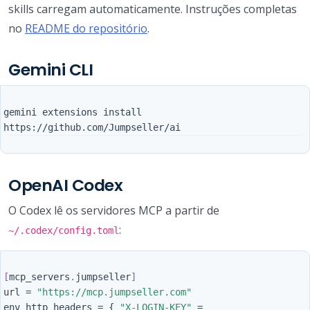
skills carregam automaticamente. Instruções completas
no
README do repositório
.
Gemini CLI
gemini extensions install 
OpenAI Codex
O Codex lê os servidores MCP a partir de
:
~/.codex/config.toml
[
mcp_servers
.
jumpseller
]
url
=
"https://mcp.jumpseller.com"
env_http_headers
=
{
"X-LOGIN-KEY"
=