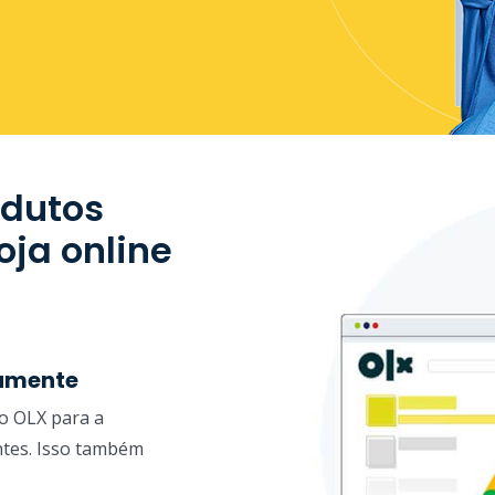
odutos
oja online
camente
do OLX para a
ntes. Isso também