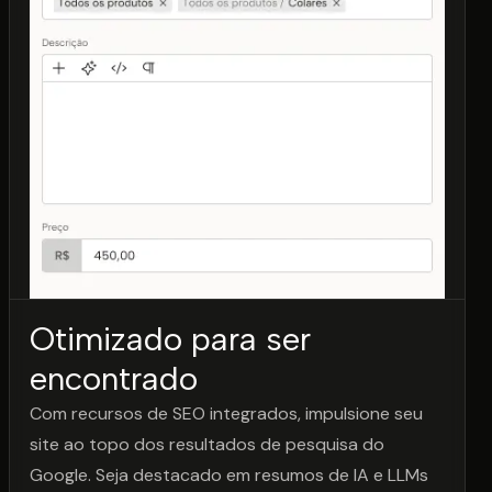
Otimizado para ser
encontrado
Com recursos de SEO integrados, impulsione seu
site ao topo dos resultados de pesquisa do
Google. Seja destacado em resumos de IA e LLMs