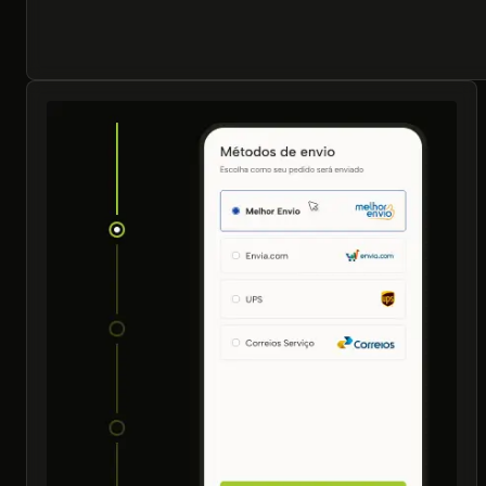
Agora torne 
realidade.
A plataforma tudo-em-um para lançar sua loja e
com clientes em todo lugar.
Cr
Comece seu teste grátis de 7 dias. Sem necessidade de cart
+20.000
+100
24/7
Lojas Ativas
Parceiros de Pagamento
Suporte Humano