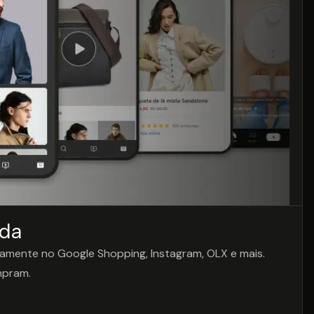
a
nda
neamente no Google Shopping, Instagram, OLX e mais.
mpram.