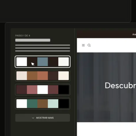
ela
 conectar
iar Loja
ão de crédito.